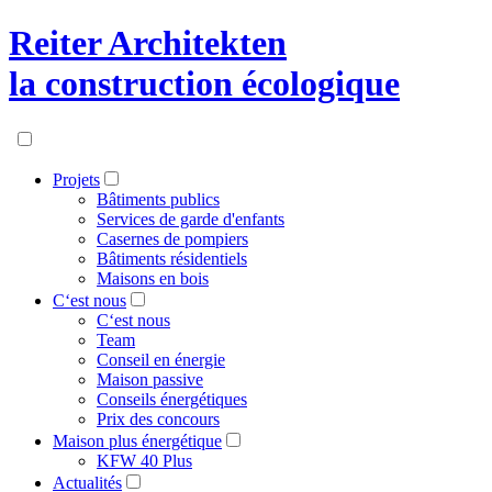
Reiter Architekten
la construction écologique
Projets
Bâtiments publics
Services de garde d'enfants
Casernes de pompiers
Bâtiments résidentiels
Maisons en bois
C‘est nous
C‘est nous
Team
Conseil en énergie
Maison passive
Conseils énergétiques
Prix des concours
Maison plus énergétique
KFW 40 Plus
Actualités