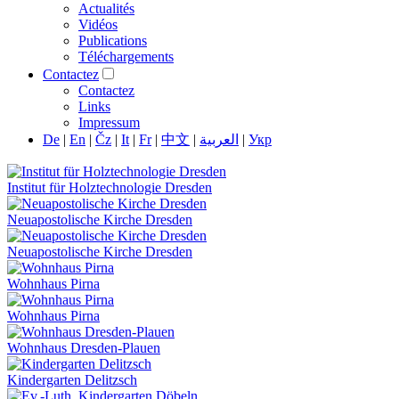
Actualités
Vidéos
Publications
Téléchargements
Contactez
Contactez
Links
Impressum
De
|
En
|
Čz
|
It
|
Fr
|
中文
|
العربية
|
Укр
Institut für Holztechnologie Dresden
Neuapostolische Kirche Dresden
Neuapostolische Kirche Dresden
Wohnhaus Pirna
Wohnhaus Pirna
Wohnhaus Dresden-Plauen
Kindergarten Delitzsch