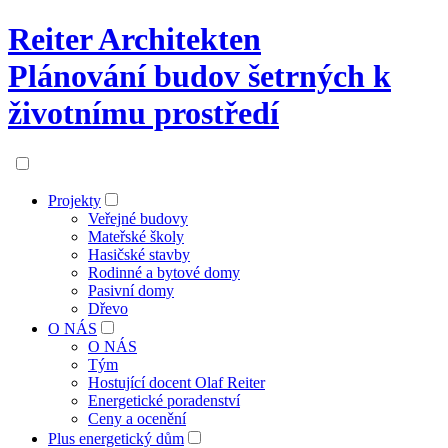
Reiter Architekten
Plánování budov šetrných k
životnímu prostředí
Projekty
Veřejné budovy
Mateřské školy
Hasičské stavby
Rodinné a bytové domy
Pasivní domy
Dřevo
O NÁS
O NÁS
Tým
Hostující docent Olaf Reiter
Energetické poradenství
Ceny a ocenění
Plus energetický dům