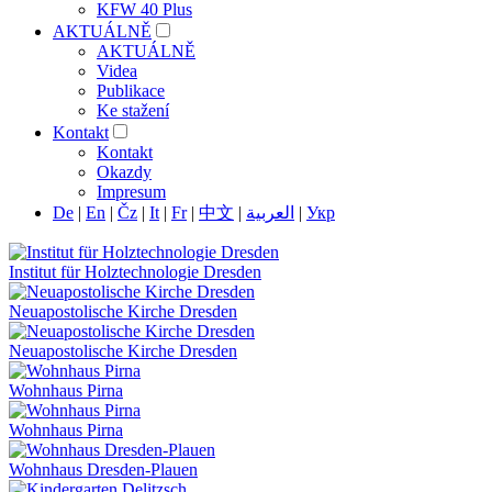
KFW 40 Plus
AKTUÁLNĚ
AKTUÁLNĚ
Videa
Publikace
Ke stažení
Kontakt
Kontakt
Okazdy
Impresum
De
|
En
|
Čz
|
It
|
Fr
|
中文
|
العربية
|
Укр
Institut für Holztechnologie Dresden
Neuapostolische Kirche Dresden
Neuapostolische Kirche Dresden
Wohnhaus Pirna
Wohnhaus Pirna
Wohnhaus Dresden-Plauen