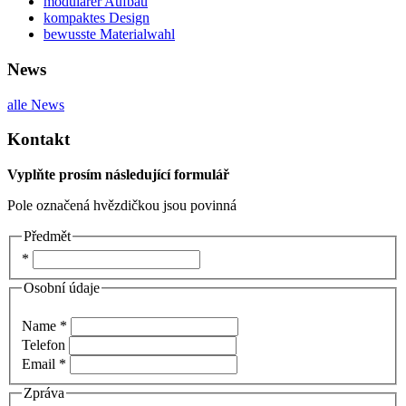
modularer Aufbau
kompaktes Design
bewusste Materialwahl
News
alle News
Kontakt
Vyplňte prosím následující formulář
Pole označená hvězdičkou jsou povinná
Předmět
*
Osobní údaje
Name *
Telefon
Email *
Zpráva