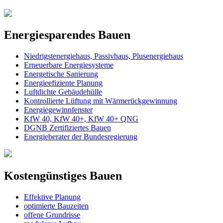
Energiesparendes Bauen
Niedrigstenergiehaus, Passivhaus, Plusenergiehaus
Erneuerbare Energiesysteme
Energetische Sanierung
Energieefiziente Planung
Luftdichte Gebäudehülle
Kontrollierte Lüftung mit Wärmerückgewinnung
Energiegewinnfenster
KfW 40, KfW 40+, KfW 40+ QNG
DGNB Zertifiziertes Bauen
Energieberater der Bundesregierung
Kostengünstiges Bauen
Effektive Planung
optimierte Bauzeiten
offene Grundrisse