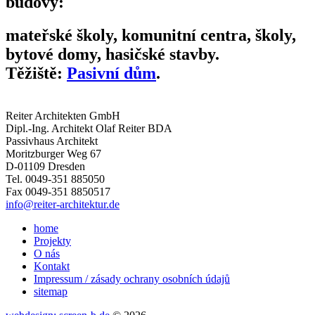
budovy:
mateřské školy, komunitní centra, školy,
bytové domy, hasičské stavby.
Těžiště:
Pasivní dům
.
Reiter Architekten GmbH
Dipl.-Ing. Architekt Olaf Reiter BDA
Passivhaus Architekt
Moritzburger Weg 67
D-01109 Dresden
Tel. 0049-351 885050
Fax 0049-351 8850517
info@reiter-architektur.de
home
Projekty
O nás
Kontakt
Impressum / zásady ochrany osobních údajů
sitemap