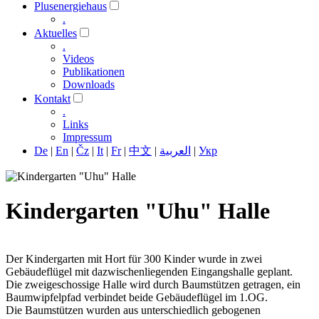
Plusenergiehaus
.
Aktuelles
.
Videos
Publikationen
Downloads
Kontakt
.
Links
Impressum
De
|
En
|
Čz
|
It
|
Fr
|
中文
|
العربية
|
Укр
Kindergarten "Uhu" Halle
Der Kindergarten mit Hort für 300 Kinder wurde in zwei
Gebäudeflügel mit dazwischenliegenden Eingangshalle geplant.
Die zweigeschossige Halle wird durch Baumstützen getragen, ein
Baumwipfelpfad verbindet beide Gebäudeflügel im 1.OG.
Die Baumstützen wurden aus unterschiedlich gebogenen