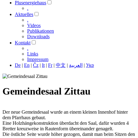
Plusenergiehaus
.
Aktuelles
.
Videos
Publikationen
Downloads
Kontakt
.
Links
Impressum
De
|
En
|
Čz
|
It
|
Fr
|
中文
|
العربية
|
Укр
Gemeindesaal Zittau
Der neue Gemeindesaal wurde an einem kleinen Innenhof hinter
dem Pfarrhaus gebaut.
Eine Holzhängekonstruktion überdacht den Saal, dafür wurden 4
Bretter kreuzweise in Rautenform übereinander genagelt.
Die östliche Seite wurde höher gezogen, damit man beim Sitzen den