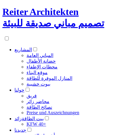
Reiter Architekten
تصميم مباني صديقة للبيئة
المشاريع
المباني العامة
حضانة الأطفال
محطات الإطفاء
موقع البناء
المنازل الموفرة للطاقة
بيوت خشبية
حولنا
فريق
محاضر زائر
نصائح الطاقة
Preise und Auszeichnungen
بيت الطاقةزائد
KFW 40+
جديدنا