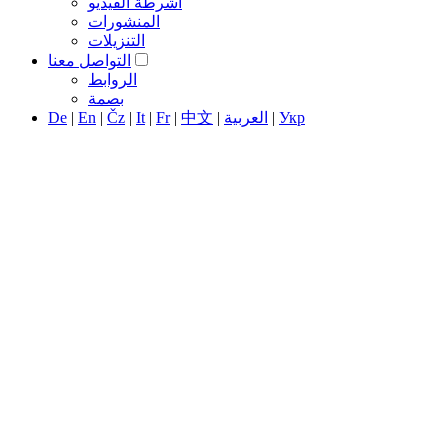
أشرطة الفيديو
المنشورات
التنزيلات
التواصل معنا
الروابط
بصمة
Укр
|
العربية
|
中文
|
Fr
|
It
|
Čz
|
En
|
De