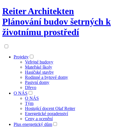
Reiter Architekten
Plánování budov šetrných k
životnímu prostředí
Projekty
Veřejné budovy
Mateřské školy
Hasičské stavby
Rodinné a bytové domy
Pasivní domy
Dřevo
O NÁS
O NÁS
Tým
Hostující docent Olaf Reiter
Energetické poradenství
Ceny a ocenění
Plus energetický dům