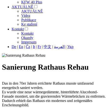
KFW 40 Plus
AKTUÁLNĚ
AKTUÁLNĚ
Videa
Publikace
Ke stažení
Kontakt
Kontakt
Okazdy
Impresum
De
|
En
|
Čz
|
It
|
Fr
|
中文
|
العربية
|
Укр
Sanierung Rathaus Rehau
Das in den 70er Jahren errichtete Rathaus musste umfassend
energetisch saniert werden.
Es wurde eine neue wärmegedämmte, hinterlüftete Alucobond-
Fassade montiert, um die gravierenden Wärmebrücken zu entfernen.
Dadurch erhielt das Rathaus ein modernes und zeitgemäßes
Erscheinungsbild.