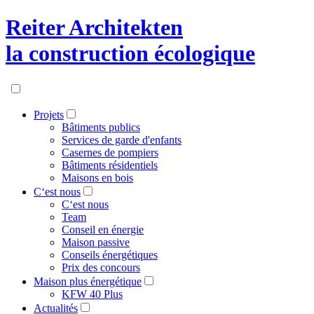
Reiter Architekten
la construction écologique
Projets
Bâtiments publics
Services de garde d'enfants
Casernes de pompiers
Bâtiments résidentiels
Maisons en bois
C‘est nous
C‘est nous
Team
Conseil en énergie
Maison passive
Conseils énergétiques
Prix des concours
Maison plus énergétique
KFW 40 Plus
Actualités