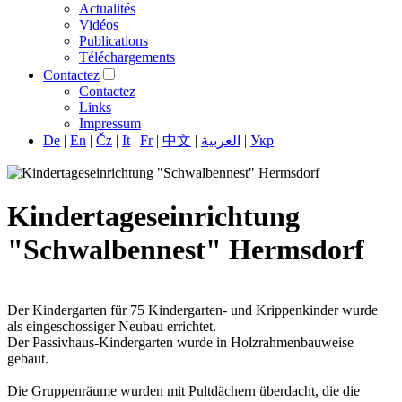
Actualités
Vidéos
Publications
Téléchargements
Contactez
Contactez
Links
Impressum
De
|
En
|
Čz
|
It
|
Fr
|
中文
|
العربية
|
Укр
Kindertageseinrichtung
"Schwalbennest" Hermsdorf
Der Kindergarten für 75 Kindergarten- und Krippenkinder wurde
als eingeschossiger Neubau errichtet.
Der Passivhaus-Kindergarten wurde in Holzrahmenbauweise
gebaut.
Die Gruppenräume wurden mit Pultdächern überdacht, die die