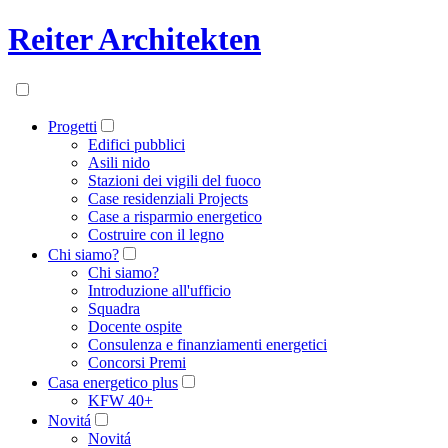
Reiter Architekten
Progetti
Edifici pubblici
Asili nido
Stazioni dei vigili del fuoco
Case residenziali Projects
Case a risparmio energetico
Costruire con il legno
Chi siamo?
Chi siamo?
Introduzione all'ufficio
Squadra
Docente ospite
Consulenza e finanziamenti energetici
Concorsi Premi
Casa energetico plus
KFW 40+
Novitá
Novitá