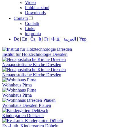
Video
Pubblicazioni
Downloads
Contatti
Contatti
Links
impronta
De
|
En
|
Čz
|
It
|
Fr
|
中文
|
العربية
|
Укр
Institut für Holztechnologie Dresden
Neuapostolische Kirche Dresden
Neuapostolische Kirche Dresden
Wohnhaus Pirna
Wohnhaus Pirna
Wohnhaus Dresden-Plauen
Kindergarten Delitzsch
Ev.-Luth. Kindergarten Döbeln