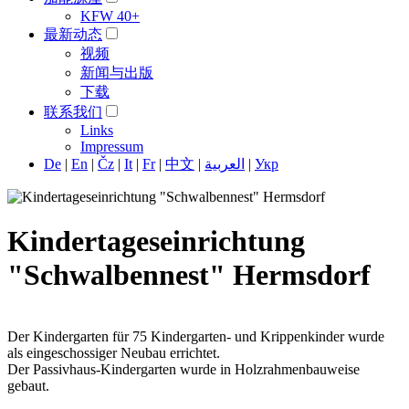
KFW 40+
最新动态
视频
新闻与出版
下载
联系我们
Links
Impressum
De
|
En
|
Čz
|
It
|
Fr
|
中文
|
العربية
|
Укр
Kindertageseinrichtung
"Schwalbennest" Hermsdorf
Der Kindergarten für 75 Kindergarten- und Krippenkinder wurde
als eingeschossiger Neubau errichtet.
Der Passivhaus-Kindergarten wurde in Holzrahmenbauweise
gebaut.