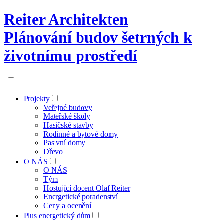
Reiter Architekten
Plánování budov šetrných k
životnímu prostředí
Projekty
Veřejné budovy
Mateřské školy
Hasičské stavby
Rodinné a bytové domy
Pasivní domy
Dřevo
O NÁS
O NÁS
Tým
Hostující docent Olaf Reiter
Energetické poradenství
Ceny a ocenění
Plus energetický dům