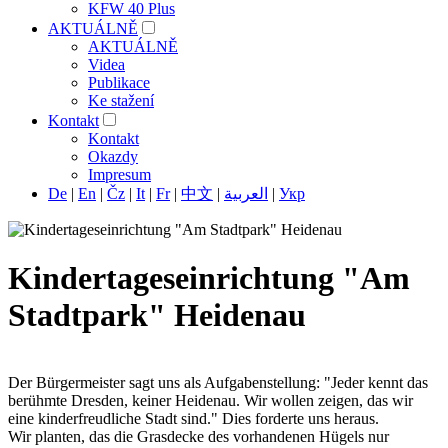
KFW 40 Plus
AKTUÁLNĚ
AKTUÁLNĚ
Videa
Publikace
Ke stažení
Kontakt
Kontakt
Okazdy
Impresum
De
|
En
|
Čz
|
It
|
Fr
|
中文
|
العربية
|
Укр
Kindertageseinrichtung "Am
Stadtpark" Heidenau
Der Bürgermeister sagt uns als Aufgabenstellung: "Jeder kennt das
berühmte Dresden, keiner Heidenau. Wir wollen zeigen, das wir
eine kinderfreudliche Stadt sind." Dies forderte uns heraus.
Wir planten, das die Grasdecke des vorhandenen Hügels nur